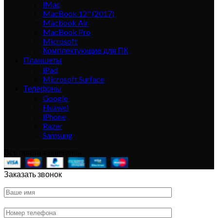
iMac
MacBook 12" (2017)
Macbook Air
MacBook Pro
Microsoft
Комплектующие для ПК
Планшеты
iPad
Microsoft Surface
Телефоны
Google
Huawei
iPhone
Razer
Samsung
Все права защищены
Заказать звонок