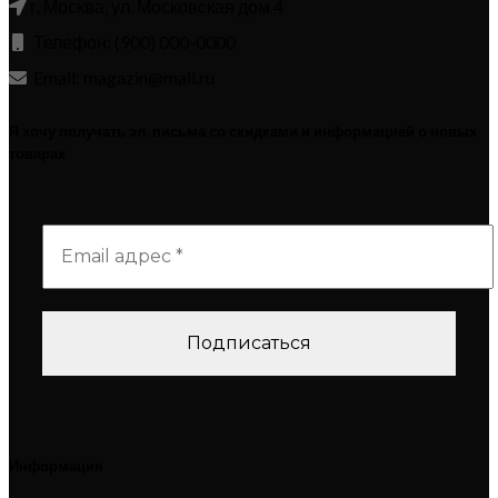
г. Москва, ул. Московская дом 4
Телефон: (900) 000-0000
Email: magazin@mail.ru
Я хочу получать эл. письма со скидками и информацией о новых
товарах
Информация