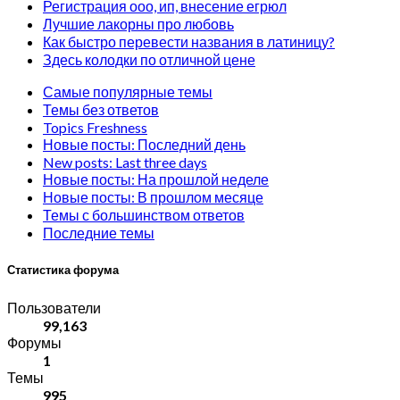
Регистрация ооо, ип, внесение егрюл
Лучшие лакорны про любовь
Как быстро перевести названия в латиницу?
Здесь колодки по отличной цене
Самые популярные темы
Темы без ответов
Topics Freshness
Новые посты: Последний день
New posts: Last three days
Новые посты: На прошлой неделе
Новые посты: В прошлом месяце
Темы с большинством ответов
Последние темы
Статистика форума
Пользователи
99,163
Форумы
1
Темы
995