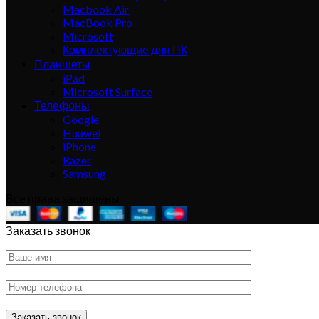
Macbook Air
MacBook Pro
Microsoft
Комплектующие для ПК
Планшеты
iPad
Microsoft Surface
Телефоны
Google
Huawei
iPhone
Razer
Samsung
Все права защищены
Заказать звонок