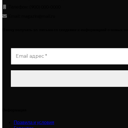
Телефон: (900) 000-0000
Email: magazin@mail.ru
Я хочу получать эл. письма со скидками и информацией о новых т
Информация
Правила и условия
Гарантии