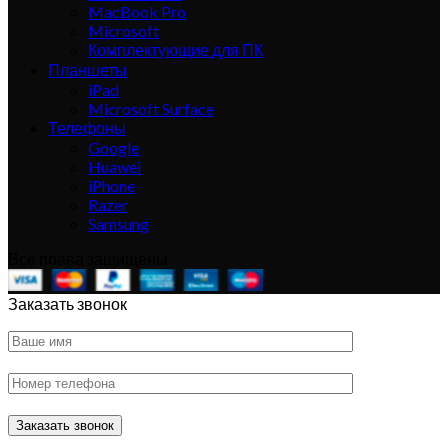
MacBook Pro
Microsoft
Комплектующие для ПК
Планшеты
iPad
Microsoft Surface
Телефоны
Google
Huawei
iPhone
Razer
Samsung
Все права защищены
Заказать звонок