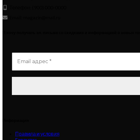
Телефон: (900) 000-0000
Email: magazin@mail.ru
Я хочу получать эл. письма со скидками и информацией о новых т
Информация
Правила и условия
Гарантии