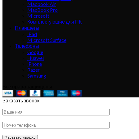
Macbook Air
MacBook Pro
Microsoft
Комплектующие для ПК
Планшеты
iPad
Microsoft Surface
Телефоны
Google
Huawei
iPhone
Razer
Samsung
Все права защищены
Заказать звонок