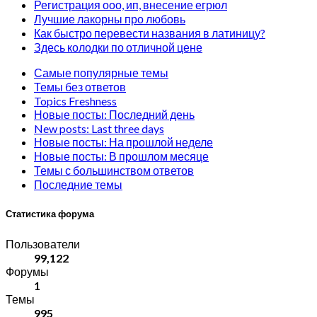
Регистрация ооо, ип, внесение егрюл
Лучшие лакорны про любовь
Как быстро перевести названия в латиницу?
Здесь колодки по отличной цене
Самые популярные темы
Темы без ответов
Topics Freshness
Новые посты: Последний день
New posts: Last three days
Новые посты: На прошлой неделе
Новые посты: В прошлом месяце
Темы с большинством ответов
Последние темы
Статистика форума
Пользователи
99,122
Форумы
1
Темы
995