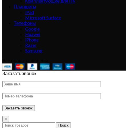
Комплектующие для ПК
Планшеты
iPad
Microsoft Surface
Телефоны
Google
Huawei
iPhone
Razer
Samsung
Все права защищены
Заказать звонок
×
Поиск