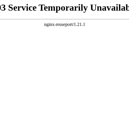
03 Service Temporarily Unavailab
nginx-reuseport/1.21.1