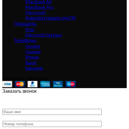
Macbook Air
MacBook Pro
Microsoft
Комплектующие для ПК
Планшеты
iPad
Microsoft Surface
Телефоны
Google
Huawei
iPhone
Razer
Samsung
Все права защищены
Заказать звонок