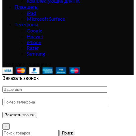
Комплектующие для ПК
Планшеты
iPad
Microsoft Surface
Телефоны
Google
Huawei
iPhone
Razer
Samsung
Все права защищены
Заказать звонок
×
Поиск