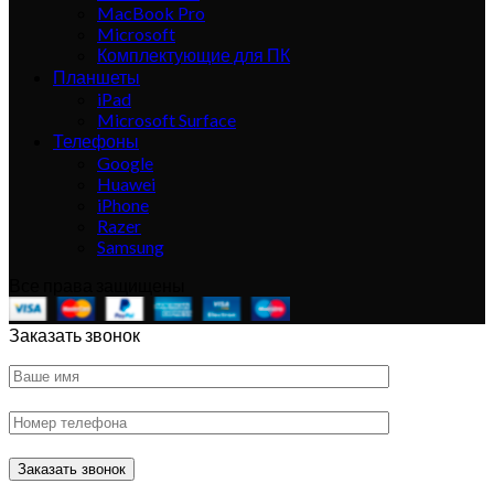
MacBook Pro
Microsoft
Комплектующие для ПК
Планшеты
iPad
Microsoft Surface
Телефоны
Google
Huawei
iPhone
Razer
Samsung
Все права защищены
Заказать звонок