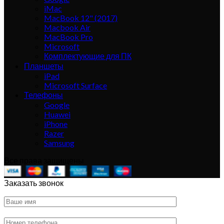
iMac
MacBook 12" (2017)
Macbook Air
MacBook Pro
Microsoft
Комплектующие для ПК
Планшеты
iPad
Microsoft Surface
Телефоны
Google
Huawei
iPhone
Razer
Samsung
Все права защищены
Заказать звонок