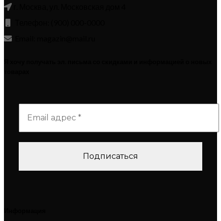
г. Москва, ул. Московская дом 4
Телефон: (900) 000-0000
Email: magazin@mail.ru
Я хочу получать эл. письма со скидками и информацией о новых
товарах
Информация