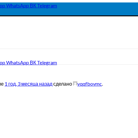
pp
WhatsApp
ВК
Telegram
pp
WhatsApp
ВК
Telegram
ие
1 год, 3 месяца назад
сделано
vqqfbovmc
.