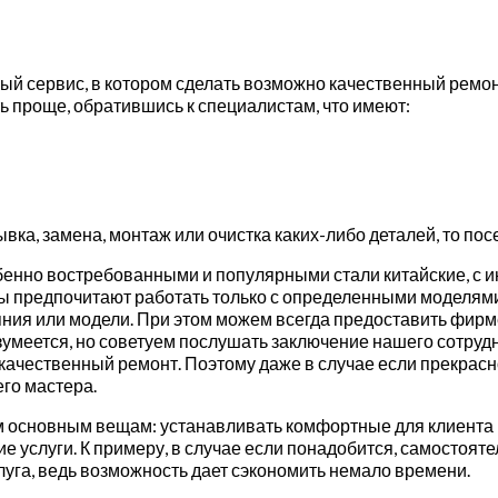
й сервис, в котором сделать возможно качественный ремон
ть проще, обратившись к специалистам, что имеют:
ка, замена, монтаж или очистка каких-либо деталей, то пос
бенно востребованными и популярными стали китайские, с 
ы предпочитают работать только с определенными моделями
ояния или модели. При этом можем всегда предоставить фир
умеется, но советуем послушать заключение нашего сотрудн
качественный ремонт. Поэтому даже в случае если прекрасн
го мастера.
м основным вещам: устанавливать комфортные для клиента р
 услуги. К примеру, в случае если понадобится, самостоят
уга, ведь возможность дает сэкономить немало времени.