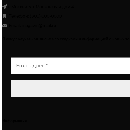
г. Москва, ул. Московская дом 4
Телефон: (900) 000-0000
Email: magazin@mail.ru
Я хочу получать эл. письма со скидками и информацией о новых т
Информация