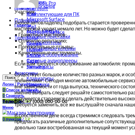
Samsung
MacBook Pro
prxblog
Планшеты
Microsoft
Участник
iPad
Комплектующие для ПК
Microsoft Surface
Планшеты
Любой автовладелец подобрать старается проверенны
Гаджеты
iPad
мастерской уходит немало лет. Но можно будет сдела
Action-камеры
Microsoft Surface
• Грамотных мастеров;
Игровые приставки
Телефоны
• Отличную репутацию;
Квадрокоптеры
Google
• Положительные отзывы;
Портативные колонки
Huawei
• Качественные инструменты.
Сетевое оборудование
iPhone
Сетевые аудиоплееры
Razer
Если вам требуется обслуживание автомобиля: промыв
Samsung
Умные часы
Аксессуары
Существует большое количество разных марок, и осо
Поиск
Клавиатуры
элементами”. Сегодня многие автомобильные сервис
Наушники
Логин / Регистрация
вне зависимости от года выпуска, технического сост
0
Список желаний
Чехлы
именно выбрать следует решайте самостоятельно раз
0
Сравнить
разумеется стараемся сделать действительно высоко
Телефон: +7 (000) 000-00-00
0
пунктов
/
0
₽
требуется заменить, все же выслушайте сначала наше
Меню
В собственном деле всегда стремимся следовать тре
0
пунктов
/
0
₽
предлагать различные дополнительные сопутствующие
довольно таки востребованная на текущий момент усл