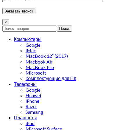
×
Поиск
Компьютеры
Google
iMac
MacBook 12″ (2017)
Macbook Air
MacBook Pro
Microsoft
Комплектующие для ПК
Телефоны
Google
Huawei
iPhone
Razer
Samsung
Планшеты
iPad
Microsoft Surface