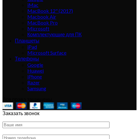
iMac
MacBook 12" (2017)
Macbook Air
MacBook Pro
Microsoft
Комплектующие для ПК
Планшеты
iPad
Microsoft Surface
Телефоны
Google
Huawei
iPhone
Razer
Samsung
Все права защищены
Заказать звонок