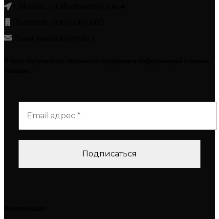
г. Москва, ул. Московская дом 4
Телефон: (900) 000-0000
Email: magazin@mail.ru
Я хочу получать эл. письма со скидками и информацией о новых
товарах
Информация