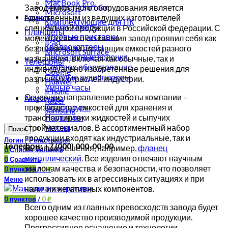
MacBook Pro
Microsoft Surface
Завод емкостного оборудования является
Microsoft
единственным из ведущих изготовителей
Гаджеты
Комплектующие для ПК
Action-камеры
специальной продукции в Российской федерации. С
Планшеты
Игровые приставки
момента своего основания завод проявил себя как
iPad
Квадрокоптеры
безошибочный поставщик емкостей разного
Microsoft Surface
Портативные колонки
назначения, включая как обычные, так и
Телефоны
Сетевое оборудование
индивидуально изобретённые решения для
Google
Сетевые аудиоплееры
различных отраслей индустрии.
Huawei
Умные часы
iPhone
Основное направление работы компании –
Аксессуары
Razer
производство емкостей для хранения и
Клавиатуры
Samsung
транспортировки жидкостей и сыпучих
Наушники
стройматериалов. В ассортиментный набор
Чехлы
Поиск
продукции входят как индустриальные, так и
Логин / Регистрация
Телефон: +7 (000) 000-00-00
бытовые решения, например,
фланец
0
Список желаний
металлический
. Все изделия отвечают научным
0
Сравнить
эталонам качества и безопасности, что позволяет
0
пунктов
/
0
₽
использовать их в агрессивных ситуациях и при
Меню
наличии негативных компонентов.
0
пунктов
/
0
₽
Всего одним из главных превосходств завода будет
хорошее качество производимой продукции.
Прогрессивное оснащение и технологии,