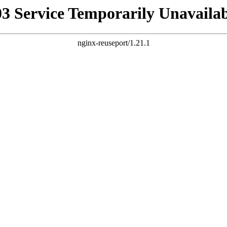
03 Service Temporarily Unavailab
nginx-reuseport/1.21.1