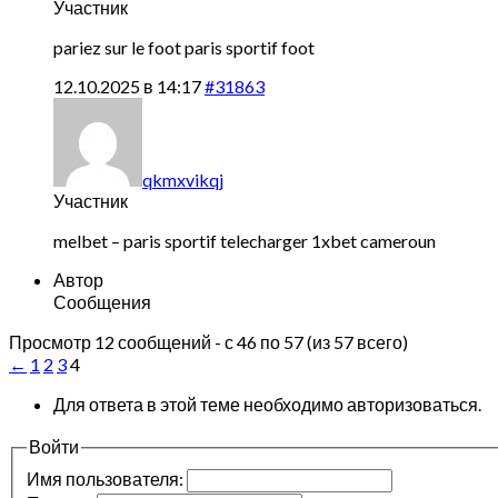
Участник
pariez sur le foot
paris sportif foot
12.10.2025 в 14:17
#31863
qkmxvikqj
Участник
melbet – paris sportif
telecharger 1xbet cameroun
Автор
Сообщения
Просмотр 12 сообщений - с 46 по 57 (из 57 всего)
←
1
2
3
4
Для ответа в этой теме необходимо авторизоваться.
Войти
Имя пользователя: