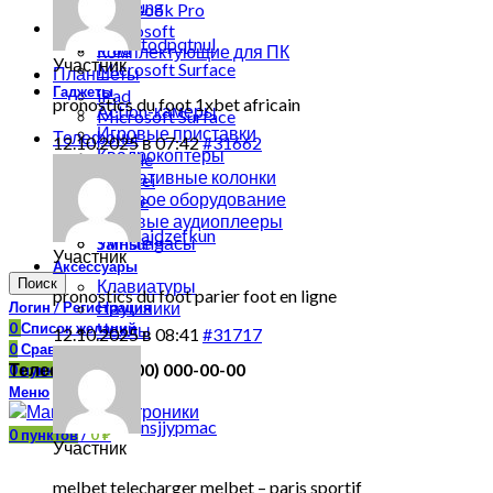
Samsung
MacBook Pro
Планшеты
Microsoft
todpqtnul
iPad
Комплектующие для ПК
Участник
Microsoft Surface
Планшеты
Гаджеты
iPad
pronostics du foot
1xbet africain
Action-камеры
Microsoft Surface
Игровые приставки
Телефоны
12.10.2025 в 07:42
#31662
Квадрокоптеры
Google
Портативные колонки
Huawei
Сетевое оборудование
iPhone
Сетевые аудиоплееры
Razer
ajdzefkun
Samsung
Умные часы
Участник
Аксессуары
Поиск
Клавиатуры
pronostics du foot
parier foot en ligne
Наушники
Логин / Регистрация
0
Список желаний
Чехлы
12.10.2025 в 08:41
#31717
0
Сравнить
Телефон: +7 (000) 000-00-00
0
пунктов
/
0
₽
Меню
nsjjypmac
0
пунктов
/
0
₽
Участник
melbet telecharger
melbet – paris sportif