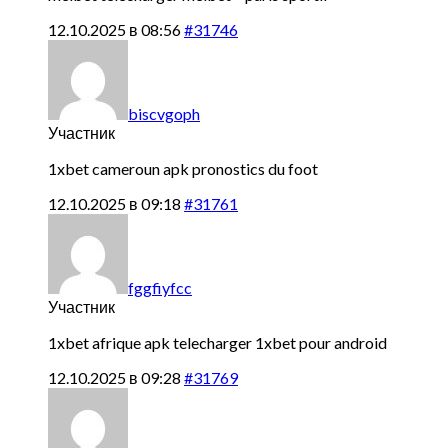
12.10.2025 в 08:56
#31746
biscvgoph
Участник
1xbet cameroun apk
pronostics du foot
12.10.2025 в 09:18
#31761
fggfiyfcc
Участник
1xbet afrique apk
telecharger 1xbet pour android
12.10.2025 в 09:28
#31769