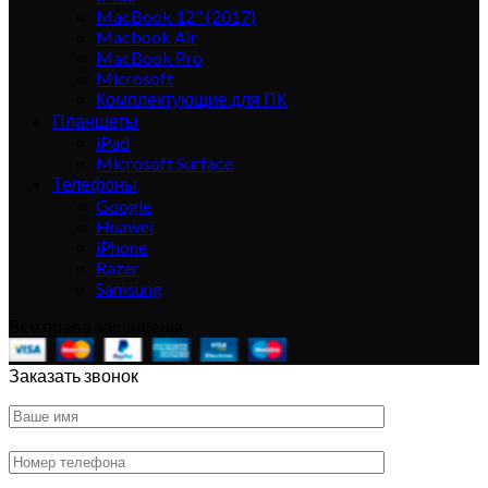
MacBook 12" (2017)
Macbook Air
MacBook Pro
Microsoft
Комплектующие для ПК
Планшеты
iPad
Microsoft Surface
Телефоны
Google
Huawei
iPhone
Razer
Samsung
Все права защищены
Заказать звонок