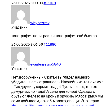
26.05.2025 в 00:00
#11831
wbybrzrmv
Участник
типография полиграфия
типография спб быстро
26.05.2025 в 06:59
#11880
evaglensevna5840
Участник
Нет, вооруженный Скитан выглядел намного
убедительнее и страшнее! – Нахлебники-то почему?
– Так дружину кормить надо! Пусть не всю, только
дежурных, но надо? А сено для коней? Одежда с
обувью? Железо на бронь и оружие? Мясо и рыбу мы
сами добываем, а хлеб, молоко, овощи? Это верно.
Ну, удачи! Его теплая рука легла на плечи детей,