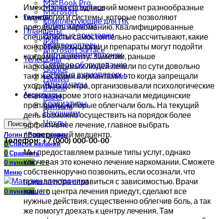
MacBook Pro
Microsoft Surface
Имеются на сегодняшний момент разнообразные
Microsoft
технологии и системы, которые позволяют
Гаджеты
Комплектующие для ПК
Action-камеры
преодолеть наркоманию. Квалифицированные
Планшеты
Игровые приставки
специалисты самостоятельно рассчитывают, какие
iPad
Квадрокоптеры
конкретно технологии и препараты могут подойти
Microsoft Surface
Портативные колонки
каждому пациенту. Заметим, раньше
Телефоны
Сетевое оборудование
наркозависимых людей лечили по сути довольно
Google
Сетевые аудиоплееры
таки жесткими вариантами, это когда запрещали
Huawei
Умные часы
уходить из центра, организовывали психологические
iPhone
Аксессуары
сеансы, а кроме этого назначали медицинские
Razer
Клавиатуры
препараты, которые облегчали боль. На текущий
Samsung
Наушники
день возможно осуществить на порядок более
Чехлы
эффективнее лечение, главное выбрать
Поиск
проверенный медцентр.
Логин / Регистрация
Телефон: +7 (000) 000-00-00
0
Список желаний
Мы предоставляем разные типы услуг, однако
0
Сравнить
ключевая это конечно лечение наркомании. Сможете
0
пунктов
/
0
₽
собственноручно позвонить, если осознали, что
Меню
пришла пора справиться с зависимостью. Врачи
нашего центра лечения приедут, сделают все
0
пунктов
/
0
₽
нужные действия, существенно облегчив боль, а так
же помогут доехать к центру лечения. Там