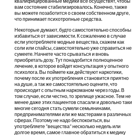
квалифицированные медики все осуществят, чтобы
вам состояние стабилизировалось. Конечно, также
вы можете позаботится о своем собственном друге,
что принимает психотропные средства.
Некоторые думают, будто самостоятельно способны
избавиться от зависимости. К сожалению в случае
если употребляете модные вещества, скажем как
соли или спайсы, самостоятельно уже справиться не
сумеете. Начнете часто срываться и вновь
приобретать дозу. Тут понадобится полноценное
лечение, в которое войдет консультация у опытного
психолога. Вы поймете как действуют наркотики,
почему после их употребления становится приятно
на душе, а так же самостоятельно оцените, что
происходит с опытным наркоманом через годы. В
том случае, если честно, то зрелище ужасное. Тем не
менее даже этих пациентов спасали и довольно таки
многие сегодня стать сумели семьянинами,
предпринимателями или же мастерами в различных
сферах. Поэтому не надо беспокоиться, вы
употребляете “вещества” несколько недель или
долгое время, самое главное обратиться к медику