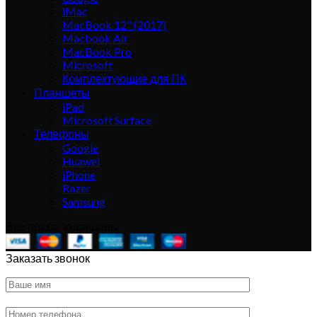
iMac
MacBook 12" (2017)
Macbook Air
MacBook Pro
Microsoft
Комплектующие для ПК
Планшеты
iPad
Microsoft Surface
Телефоны
Google
Huawei
iPhone
Razer
Samsung
Все права защищены
Заказать звонок