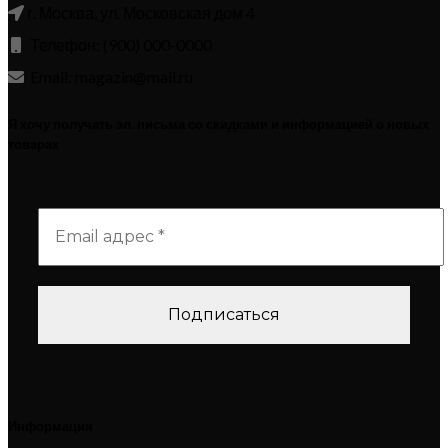
г. Москва, ул. Московская дом 4
Телефон: (900) 000-0000
Email: magazin@mail.ru
Я хочу получать эл. письма со скидками и информацией о новых
товарах
Информация