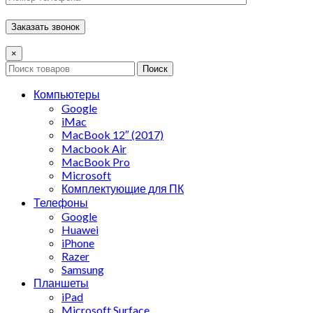
×
Поиск
Компьютеры
Google
iMac
MacBook 12″ (2017)
Macbook Air
MacBook Pro
Microsoft
Комплектующие для ПК
Телефоны
Google
Huawei
iPhone
Razer
Samsung
Планшеты
iPad
Microsoft Surface