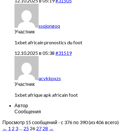
12.10.2025 в 05:19
#31505
ssqjongoq
Участник
1xbet africain
pronostics du foot
12.10.2025 в 05:38
#31519
acvkkpxzs
Участник
1xbet afrique apk
africain foot
Автор
Сообщения
Просмотр 15 сообщений - с 376 по 390 (из 406 всего)
←
1
2
3
…
25
26
27
28
→