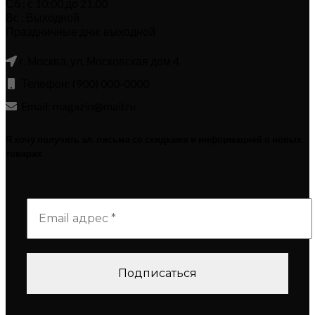
Сб : с 10:00 до 21.00
Вс : Выходной
Праздничные дни: выходной
г. Москва, ул. Московская дом 4
Телефон: (900) 000-0000
Email: magazin@mail.ru
Я хочу получать эл. письма со скидками и информацией о новых
товарах