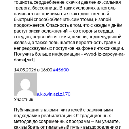
тошнота, сердцебиение, скачки давления, сильная
тревога, бессонница. В таких условиях алкоголь
начинает восприниматься как единственный
быстрый способ облегчить симптомы, и запой
продолжается. Опасность в том, что с каждым днём
растут риски осложнений — со стороны сердца,
сосудов, нервной системы, печени, поджелудочной
железы, а также повышается вероятность травм и
непредсказуемых поступков на фоне интоксикации.
Получить больше информации –
vyvod-iz-zapoya-na-
domu[/url]
14.05.2026 в 16:00
#45600
a.k.o.vin.azi.z.i.70
Участник
Публикация знакомит читателей с различными
подходами к реабилитации. От традиционных
методов до современных программ — вы узнаете,
как выбрать оптимальный путь к выздоровлению и