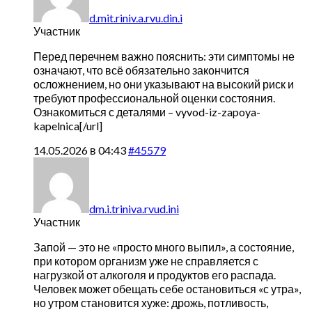
d.mit.riniv.a.rvu.din.i
Участник
Перед перечнем важно пояснить: эти симптомы не
означают, что всё обязательно закончится
осложнением, но они указывают на высокий риск и
требуют профессиональной оценки состояния.
Ознакомиться с деталями –
vyvod-iz-zapoya-
kapelnica[/url]
14.05.2026 в 04:43
#45579
dm.i.triniva.rvud.ini
Участник
Запой — это не «просто много выпил», а состояние,
при котором организм уже не справляется с
нагрузкой от алкоголя и продуктов его распада.
Человек может обещать себе остановиться «с утра»,
но утром становится хуже: дрожь, потливость,