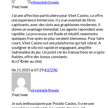
vibespinin1swals
Участник
J’ai une affection particuliere pour Vbet Casino, ca offre
une experience immersive. Il y a un eventail de titres
captivants, avec des slots aux graphismes modernes. Il
donne un avantage immediat. Les agents repondent avec
rapidite. Le processus est fluide et intuitif, neanmoins
quelques free spins en plus seraient bienvenus. Pour faire
court, Vbet Casino est une plateforme qui fait vibrer. A
souligner le site est rapide et engageant, amplifie
l’adrenaline du jeu. Un point cle les transactions en crypto
fiables, offre des bonus constants.
AccГ©der au site|
06.11.2025 в 07:29
#37290
skywingik9swals
Участник
Je suis enthousiasme par Posido Casino, il cree une
experience captivante. La variete des jeux est