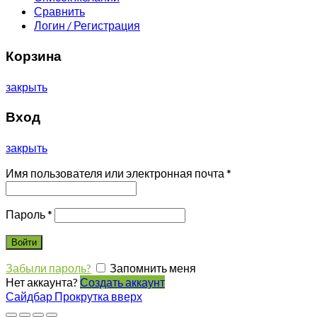
Сравнить
Логин / Регистрация
Корзина
закрыть
Вход
закрыть
Имя пользователя или электронная почта
*
Пароль
*
Войти
Забыли пароль?
Запомнить меня
Нет аккаунта?
Создать аккаунт
Сайдбар
Прокрутка вверх