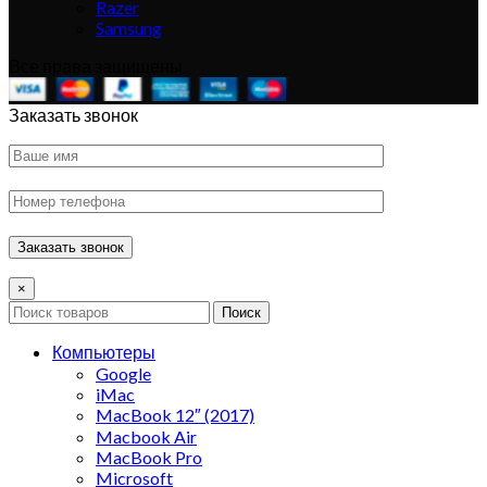
Razer
Samsung
Все права защищены
Заказать звонок
×
Поиск
Компьютеры
Google
iMac
MacBook 12″ (2017)
Macbook Air
MacBook Pro
Microsoft