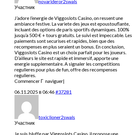
novarideror2swals
Участник
J’adore l’energie de Viggoslots Casino, on ressent une
ambiance festive. La variete des jeux est epoustouflante,
incluant des options de paris sportifs dynamiques. 100%
jusqu’a 500 € + tours gratuits. Le suivi est impeccable. Les
paiements sont securises et rapides, bien que des
recompenses en plus seraient un bonus. En conclusion,
Viggoslots Casino est un choix parfait pour les joueurs.
D’ailleurs le site est rapide et immersif, apporte une
energie supplementaire. A signaler les competitions
regulieres pour plus de fun, offre des recompenses
regulieres.
Commencer Г naviguer|
06.11.2025 в 06:46
#37281
toxiclioner2swals
Участник
Je suis bluffe par Viggoslots Casino, il propose une