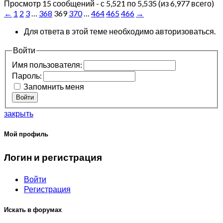
Просмотр 15 сообщений - с 5,521 по 5,535 (из 6,977 всего)
←
1
2
3
…
368
369
370
…
464
465
466
→
Для ответа в этой теме необходимо авторизоваться.
Войти
Имя пользователя:
Пароль:
Запомнить меня
Войти
закрыть
Мой профиль
Логин и регистрация
Войти
Регистрация
Искать в форумах