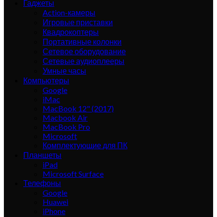
Гаджеты
Action-камеры
Игровые приставки
Квадрокоптеры
Портативные колонки
Сетевое оборудование
Сетевые аудиоплееры
Умные часы
Компьютеры
Google
iMac
MacBook 12" (2017)
Macbook Air
MacBook Pro
Microsoft
Комплектующие для ПК
Планшеты
iPad
Microsoft Surface
Телефоны
Google
Huawei
iPhone