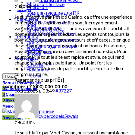
stormsparken9swals
MacBook Pro
Microsoft Surface
Участник
Microsoft
Гаджеты
Комплектующие для ПК
Action-камеры
Je suis captive par Posido Casino, ca offre une experience
Планшеты
Игровые приставки
immersive. Les options de jeu sont incroyablement
iPad
Квадрокоптеры
variees, incluant des paris sur des evenements sportifs. Il
Microsoft Surface
Портативные колонки
donne un avantage immediat. Les agents sont toujours la
Телефоны
pour aider. Les paiements sont surs et efficaces, bien que
Сетевое оборудование
Google
des recompenses en plus seraient un bonus. En somme,
Сетевые аудиоплееры
Huawei
Posido Casino assure un divertissement non-stop. Pour
Умные часы
iPhone
couronner le tout le site est rapide et style, ce qui rend
Аксессуары
Razer
chaque session plus palpitante. Un point fort les
Клавиатуры
Samsung
nombreuses options de paris sportifs, renforce le lien
Наушники
communautaire.
Чехлы
Поиск
Regarder de plus prГЁs|
Логин / Регистрация
Телефон: +7 (000) 000-00-00
0
Список желаний
06.11.2025 в 03:49
#37227
0
Сравнить
0
пунктов
/
0
₽
Меню
cybercodeis5swals
0
пунктов
/
0
₽
Участник
Je suis bluffe par Vbet Casino, on ressent une ambiance