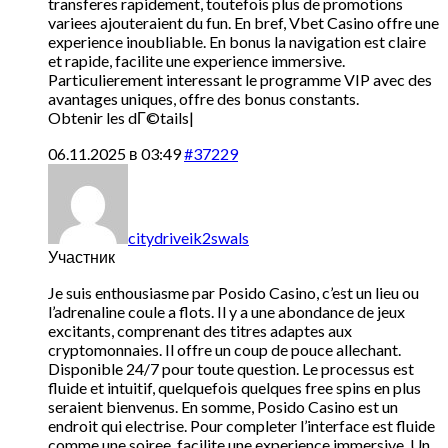
transferes rapidement, toutefois plus de promotions
variees ajouteraient du fun. En bref, Vbet Casino offre une
experience inoubliable. En bonus la navigation est claire
et rapide, facilite une experience immersive.
Particulierement interessant le programme VIP avec des
avantages uniques, offre des bonus constants.
Obtenir les dГ©tails|
06.11.2025 в 03:49
#37229
citydriveik2swals
Участник
Je suis enthousiasme par Posido Casino, c’est un lieu ou
l’adrenaline coule a flots. Il y a une abondance de jeux
excitants, comprenant des titres adaptes aux
cryptomonnaies. Il offre un coup de pouce allechant.
Disponible 24/7 pour toute question. Le processus est
fluide et intuitif, quelquefois quelques free spins en plus
seraient bienvenus. En somme, Posido Casino est un
endroit qui electrise. Pour completer l’interface est fluide
comme une soiree, facilite une experience immersive. Un