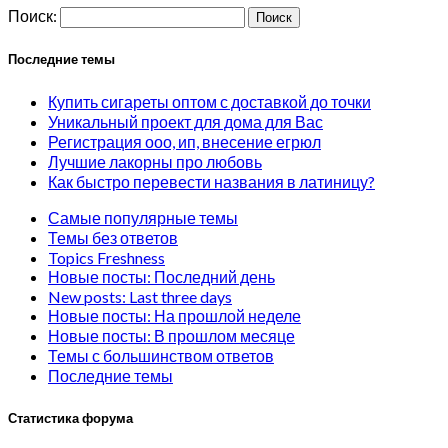
Поиск:
Последние темы
Купить сигареты оптом с доставкой до точки
Уникальный проект для дома для Вас
Регистрация ооо, ип, внесение егрюл
Лучшие лакорны про любовь
Как быстро перевести названия в латиницу?
Самые популярные темы
Темы без ответов
Topics Freshness
Новые посты: Последний день
New posts: Last three days
Новые посты: На прошлой неделе
Новые посты: В прошлом месяце
Темы с большинством ответов
Последние темы
Статистика форума