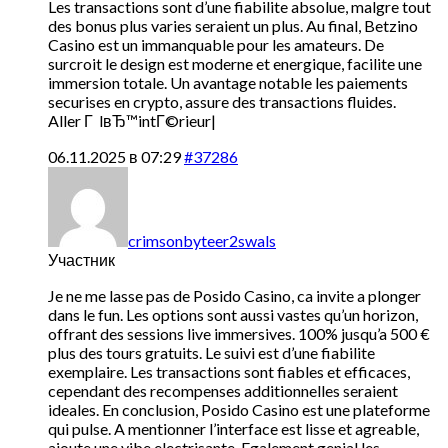
Les transactions sont d’une fiabilite absolue, malgre tout
des bonus plus varies seraient un plus. Au final, Betzino
Casino est un immanquable pour les amateurs. De
surcroit le design est moderne et energique, facilite une
immersion totale. Un avantage notable les paiements
securises en crypto, assure des transactions fluides.
Aller Г lвЂ™intГ©rieur|
06.11.2025 в 07:29
#37286
crimsonbyteer2swals
Участник
Je ne me lasse pas de Posido Casino, ca invite a plonger
dans le fun. Les options sont aussi vastes qu’un horizon,
offrant des sessions live immersives. 100% jusqu’a 500 €
plus des tours gratuits. Le suivi est d’une fiabilite
exemplaire. Les transactions sont fiables et efficaces,
cependant des recompenses additionnelles seraient
ideales. En conclusion, Posido Casino est une plateforme
qui pulse. A mentionner l’interface est lisse et agreable,
ajoute une vibe electrisante. Egalement genial les