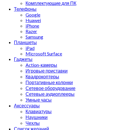
Комплектующие для ПК
Телефоны
Google
Huawei
iPhone
Razer
Samsung
Планшеты
iPad
Microsoft Surface
Гаджеты
Action-камеры
Игровые приставки
Квадрокоптеры
Портативные колонки
Сетевое оборудование
Сетевые аудиоплееры
Умные часы
Аксессуары
Клавиатуры
Наушники
Чехлы
Список желаний