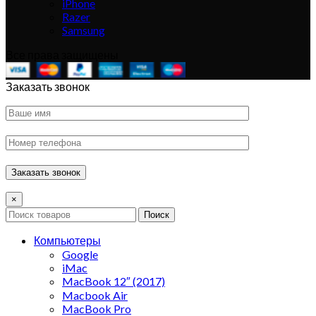
iPhone
Razer
Samsung
Все права защищены
Заказать звонок
×
Поиск
Компьютеры
Google
iMac
MacBook 12″ (2017)
Macbook Air
MacBook Pro