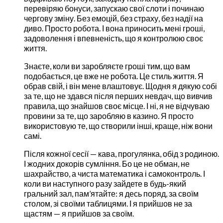
перевіряю бонуси, запускаю свої слоти і починаю
чергову зміну. Без емоцій, без страху, без надії на
диво. Просто робота. І вона приносить мені гроші,
задоволення і впевненість, що я контролюю своє
життя.
Знаєте, коли ви заробляєте гроші тим, що вам
подобається, це вже не робота. Це стиль життя. Я
обрав свій, і він мене влаштовує. Щодня я дякую собі
за те, що не здався після перших невдач, що вивчив
правила, що знайшов своє місце. І ні, я не відчуваю
провини за те, що заробляю в казино. Я просто
використовую те, що створили інші, краще, ніж вони
самі.
Після кожної сесії — кава, прогулянка, обід з родиною.
І жодних докорів сумління. Бо це не обман, не
шахрайство, а чиста математика і самоконтроль. І
коли ви наступного разу зайдете в будь-який
гральний зал, пам’ятайте: я десь поряд, за своїм
столом, зі своїми таблицями. І я прийшов не за
щастям — я прийшов за своїм.