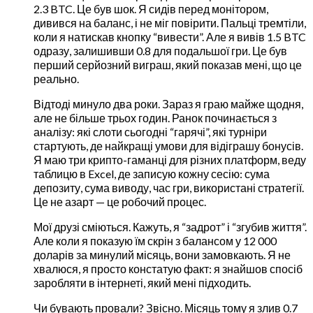
2.3 BTC. Це був шок. Я сидів перед монітором,
дивився на баланс, і не міг повірити. Пальці тремтіли,
коли я натискав кнопку “вивести”. Але я вивів 1.5 BTC
одразу, залишивши 0.8 для подальшої гри. Це був
перший серйозний виграш, який показав мені, що це
реально.
Відтоді минуло два роки. Зараз я граю майже щодня,
але не більше трьох годин. Ранок починається з
аналізу: які слоти сьогодні “гарячі”, які турніри
стартують, де найкращі умови для відіграшу бонусів.
Я маю три крипто-гаманці для різних платформ, веду
таблицю в Excel, де записую кожну сесію: сума
депозиту, сума виводу, час гри, використані стратегії.
Це не азарт — це робочий процес.
Мої друзі сміються. Кажуть, я “задрот” і “згубив життя”.
Але коли я показую їм скрін з балансом у 12 000
доларів за минулий місяць, вони замовкають. Я не
хвалюся, я просто констатую факт: я знайшов спосіб
заробляти в інтернеті, який мені підходить.
Чи бувають провали? Звісно. Місяць тому я злив 0.7