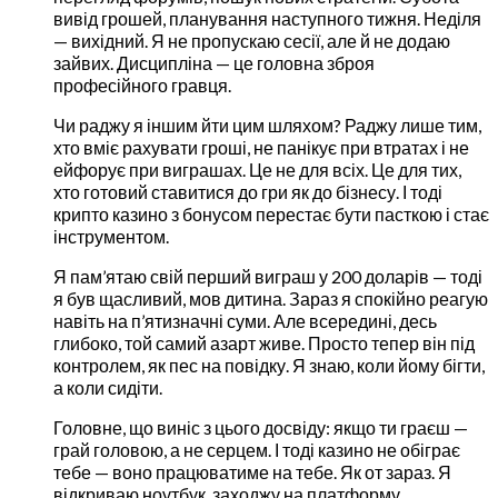
вивід грошей, планування наступного тижня. Неділя
— вихідний. Я не пропускаю сесії, але й не додаю
зайвих. Дисципліна — це головна зброя
професійного гравця.
Чи раджу я іншим йти цим шляхом? Раджу лише тим,
хто вміє рахувати гроші, не панікує при втратах і не
ейфорує при виграшах. Це не для всіх. Це для тих,
хто готовий ставитися до гри як до бізнесу. І тоді
крипто казино з бонусом перестає бути пасткою і стає
інструментом.
Я пам’ятаю свій перший виграш у 200 доларів — тоді
я був щасливий, мов дитина. Зараз я спокійно реагую
навіть на п’ятизначні суми. Але всередині, десь
глибоко, той самий азарт живе. Просто тепер він під
контролем, як пес на повідку. Я знаю, коли йому бігти,
а коли сидіти.
Головне, що виніс з цього досвіду: якщо ти граєш —
грай головою, а не серцем. І тоді казино не обіграє
тебе — воно працюватиме на тебе. Як от зараз. Я
відкриваю ноутбук, заходжу на платформу,