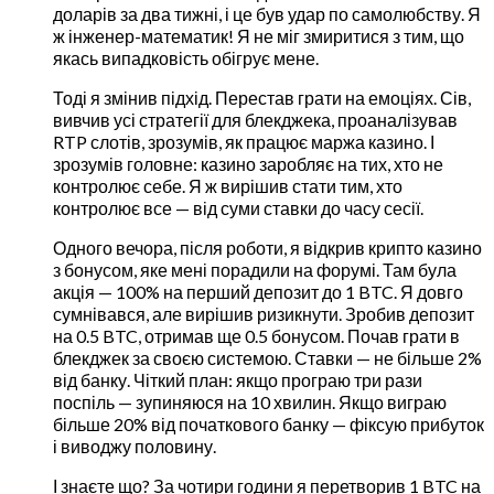
доларів за два тижні, і це був удар по самолюбству. Я
ж інженер-математик! Я не міг змиритися з тим, що
якась випадковість обігрує мене.
Тоді я змінив підхід. Перестав грати на емоціях. Сів,
вивчив усі стратегії для блекджека, проаналізував
RTP слотів, зрозумів, як працює маржа казино. І
зрозумів головне: казино заробляє на тих, хто не
контролює себе. Я ж вирішив стати тим, хто
контролює все — від суми ставки до часу сесії.
Одного вечора, після роботи, я відкрив крипто казино
з бонусом, яке мені порадили на форумі. Там була
акція — 100% на перший депозит до 1 BTC. Я довго
сумнівався, але вирішив ризикнути. Зробив депозит
на 0.5 BTC, отримав ще 0.5 бонусом. Почав грати в
блекджек за своєю системою. Ставки — не більше 2%
від банку. Чіткий план: якщо програю три рази
поспіль — зупиняюся на 10 хвилин. Якщо виграю
більше 20% від початкового банку — фіксую прибуток
і виводжу половину.
І знаєте що? За чотири години я перетворив 1 BTC на