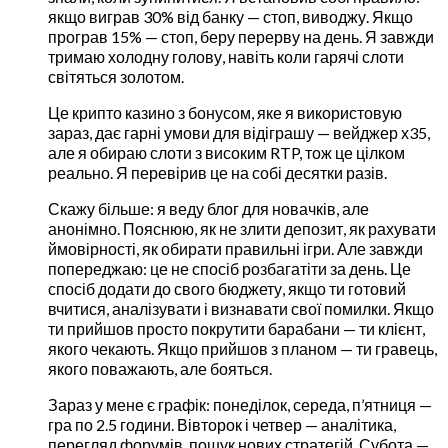
якщо виграв 30% від банку — стоп, виводжу. Якщо
програв 15% — стоп, беру перерву на день. Я завжди
тримаю холодну голову, навіть коли гарячі слоти
світяться золотом.
Це крипто казино з бонусом, яке я використовую
зараз, дає гарні умови для відіграшу — вейджер х35,
але я обираю слоти з високим RTP, тож це цілком
реально. Я перевірив це на собі десятки разів.
Скажу більше: я веду блог для новачків, але
анонімно. Пояснюю, як не злити депозит, як рахувати
ймовірності, як обирати правильні ігри. Але завжди
попереджаю: це не спосіб розбагатіти за день. Це
спосіб додати до свого бюджету, якщо ти готовий
вчитися, аналізувати і визнавати свої помилки. Якщо
ти прийшов просто покрутити барабани — ти клієнт,
якого чекають. Якщо прийшов з планом — ти гравець,
якого поважають, але бояться.
Зараз у мене є графік: понеділок, середа, п’ятниця —
гра по 2.5 години. Вівторок і четвер — аналітика,
перегляд форумів, пошук нових стратегій. Субота —