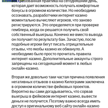
востребованная практика на сегодняшний день,
0
пунктов
/
0
₽
которая дает возможность получать комфортные
бонусы в огромном количестве. Но необходимо
осознавать, разработчики интернет казино
моментально вычисляют игроков, что заново
регистрируются. Это определяется при проверке
гемблера, когда он решается получить свой
собственный выигрыш. Конечно же вместо вывода
он получает по результату бан. Зачастую, после
подобные игроки бегут писать отрицательные
отзывы, что якобы казино их обмануло. А
необходимо было просто прочитать правила
интернет-казино. Дополнительные аккаунты строго
запрещены на сегодняшний момент в любых
онлайн-казино.
Вторая же довольно таки частая причина появления
негативных отзывов о казино Килограмм заключена
в огромном количестве фейковых проектов.
Вероятно вы сами догадываетесь, что сорвав
выигрыш в фейковом интернет казино, вывести
деньги не получится. Поэтому важно всегда иметь
доступ к оригинальному веб сайту онлайн-казино