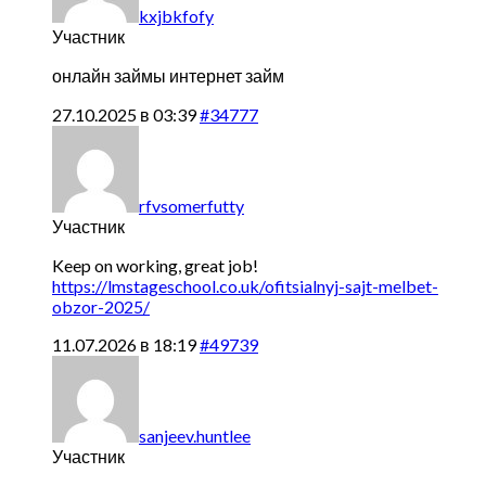
kxjbkfofy
Участник
онлайн займы
интернет займ
27.10.2025 в 03:39
#34777
rfvsomerfutty
Участник
Keep on working, great job!
https://lmstageschool.co.uk/ofitsialnyj-sajt-melbet-
obzor-2025/
11.07.2026 в 18:19
#49739
sanjeev.huntlee
Участник