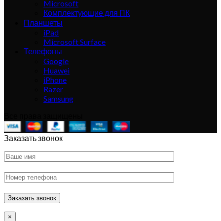
Microsoft
Комплектующие для ПК
Планшеты
iPad
Microsoft Surface
Телефоны
Google
Huawei
iPhone
Razer
Samsung
Все права защищены
Заказать звонок
×