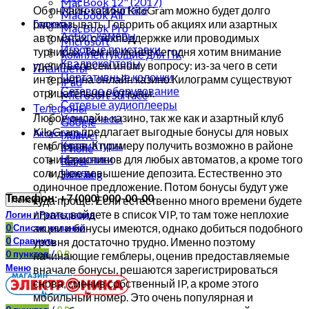
MacBook 12" (2017)
Microsoft Surface
Об онлайн-казино KiloGram можно будет долго
Macbook Air
рассказывать. Говорить об акциях или азартных
Гаджеты
MacBook Pro
Action-камеры
автоматах, о техподдержке или проводимых
Microsoft
Игровые приставки
турнирах. Тем не менее сегодня хотим внимание
Комплектующие для ПК
Квадрокоптеры
уделить совсем иному вопросу: из-за чего в сети
Планшеты
Портативные колонки
интернет на онлайн казино Килограмм существуют
iPad
Сетевое оборудование
отрицательные отзывы.
Microsoft Surface
Сетевые аудиоплееры
Телефоны
Любое онлайн-казино, так же как и азартный клуб
Умные часы
Google
KiloGram предлагает выгодные бонусы для новых
Аксессуары
Huawei
гемблеров. К примеру получить возможно в районе
Клавиатуры
iPhone
сотни фриспинов для любых автоматов, а кроме того
Наушники
Razer
солидное повышение депозита. Естественно это
Чехлы
Samsung
одиночное предложение. Потом бонусы будут уже
Телефон: +7 (000) 000-00-00
куда проще. Если естественно много времени будете
Поиск
играть, войдете в список VIP, то там тоже неплохие
Логин / Регистрация
акции и бонусы имеются, однако добиться подобного
0
Список желаний
уровня достаточно трудно. Именно поэтому
0
Сравнить
0
пунктов
/
0
₽
начинающие гемблеры, оценив предоставляемые
Меню
вначале бонусы, решаются зарегистрироваться
снова, сменив собственный IP, а кроме этого
мобильный номер. Это очень популярная и