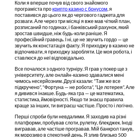
Коли я вперше почув від свого знайомого
програміста про
крипто казино с бонусом
, я
поставився до цього як до чергового гаджета для
розваги. Але через три місяці я вже мав чіткий план,
розписаний по годинах, і банківський рахунок, який
зростав швидше, ніж будь-коли раніше. Я
професійний гравець. І ні, це не звучить гордо — це
звучить як констатація факту. Я приходжу в казино не
відпочивати, я приходжу заробляти. Це моя робота, і
ставлюся до неї відповідально.
Все почалося з одного турніру. Я грав у покер ще з
університету, але онлайн-казино здавалися мені
чимось несерйозним. Друзі казали: “Там же все
підкручено”, “Фортуна — не робота”, “Це лотерея”. Але
я дивився інакше. Будь-яка гра — це математика,
статистика, ймовірності. Якщо ти знаєш правила
краще за інших, ти виграєш частіше. Просто і логічно.
Перші спроби були невдалими. Я заходив на різні
платформи, пробував слоти, рулетку, блекджек. Іноді
вигравав, але частіше програвав. Мій банкрол танув,
як морозиво в спекотний день. Я злив близько 500