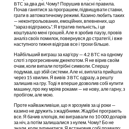
BTC за два дні. Чому? Порушив власні правила.
Почав ганятися за програшем, підвищувати ставки,
грати в автоматичному режимі. Казино любить таких
— неконтрольованих, емоційних, впевнених, що
“зараз відіграюсь”. Я втратив пильність, і це
коштувало мені грошей. Але я зробив паузу, провів
аналіз своїх помилок, повернувся до стратегії, і вже
наступного тижня відіграв все і трохи більше.
Найбільший виграш за кар’єру — 4.2 BTC на одному
слоті з прогресивним джекпотом. Я не вірив своїм
очам, коли випали потрібні символи. Спершу
подумав, що збій системи. Але ні, виплата прийшла
через 15 хвилин. Я вивів 3 BTC одразу, а решту
залишив на гру. Тоді я вперше дозволив собі купити
машину, про яку мріяв роками — не нову, але гарну, з
пробігом, але мою.
Проте найважливіше, що я зрозумів за ці роки —
казино не дружить з жадібними. Жадібні програють
все. Я бачив хлопців, які вигравали по 10 000 доларів
за ніч, а потім залишалися з нулем. Чому? Бо не
знали, коли зупинитися. Я встановив собі правило: