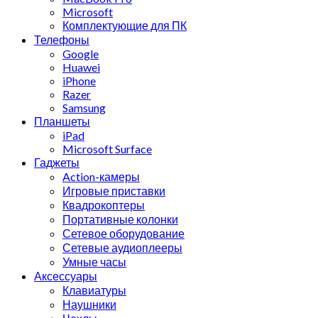
Microsoft
Комплектующие для ПК
Телефоны
Google
Huawei
iPhone
Razer
Samsung
Планшеты
iPad
Microsoft Surface
Гаджеты
Action-камеры
Игровые приставки
Квадрокоптеры
Портативные колонки
Сетевое оборудование
Сетевые аудиоплееры
Умные часы
Аксессуары
Клавиатуры
Наушники