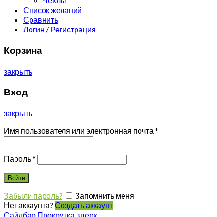
Чехлы
Список желаний
Сравнить
Логин / Регистрация
Корзина
закрыть
Вход
закрыть
Имя пользователя или электронная почта
*
Пароль
*
Войти
Забыли пароль?
Запомнить меня
Нет аккаунта?
Создать аккаунт
Сайдбар
Прокрутка вверх