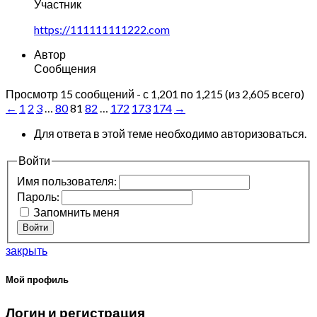
Участник
https://111111111222.com
Автор
Сообщения
Просмотр 15 сообщений - с 1,201 по 1,215 (из 2,605 всего)
←
1
2
3
…
80
81
82
…
172
173
174
→
Для ответа в этой теме необходимо авторизоваться.
Войти
Имя пользователя:
Пароль:
Запомнить меня
Войти
закрыть
Мой профиль
Логин и регистрация