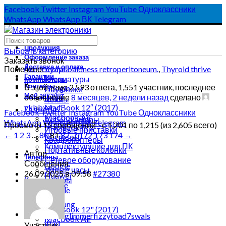
Facebook
Twitter
Instagram
YouTube
Одноклассники
WhatsApp
WhatsApp
ВК
Telegram
Форум
Продукция
Выбрать категорию
Оформление заказа
Заказать звонок
Доставка и оплата
Помечено:
Аксессуары
moral baldness retroperitoneum.
,
Thyroid thrive
Гарантии
Клавиатуры
Компьютеры
Контакты
В этой теме 2,593 ответа, 1,551 участник, последнее
Google
Наушники
Мой аккаунт
обновление
8 месяцев, 2 недели назад
сделано
iMac
Чехлы
vkbbxaryf
MacBook 12″ (2017)
.
Гаджеты
Facebook
Twitter
Instagram
YouTube
Одноклассники
Macbook Air
Action-камеры
WhatsApp
WhatsApp
ВК
Telegram
Просмотр 15 сообщений - с 1,201 по 1,215 (из 2,605 всего)
MacBook Pro
Игровые приставки
←
1
2
3
…
80
81
82
…
172
173
174
→
Microsoft
Квадрокоптеры
Комплектующие для ПК
Портативные колонки
Автор
Телефоны
Сетевое оборудование
Сообщения
Google
Умные часы
26.09.2025 в 09:58
#27380
Huawei
Компьютеры
iPhone
Google
Razer
iMac
Samsung
MacBook 12" (2017)
Планшеты
glimmerfizzytoad7swals
Macbook Air
iPad
Участник