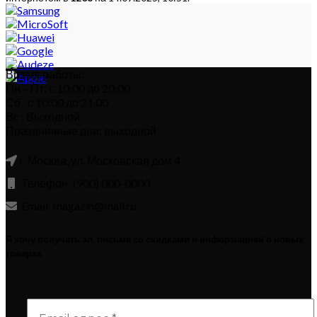
Время работы:
Пн – Пт: с 10:00 до 20:00
Сб : с 10:00 до 21.00
Вс : Выходной
Праздничные дни: выходной
г. Москва, ул. Московская дом 4
Телефон: (900) 000-0000
Email: magazin@mail.ru
Я хочу получать эл. письма со скидками и информацией о новых
товарах