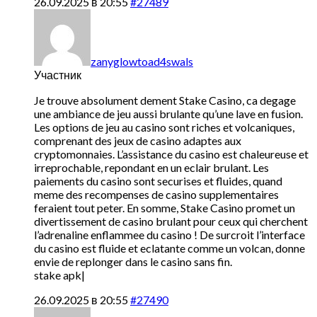
26.09.2025 в 20:55
#27489
zanyglowtoad4swals
Участник
Je trouve absolument dement Stake Casino, ca degage
une ambiance de jeu aussi brulante qu’une lave en fusion.
Les options de jeu au casino sont riches et volcaniques,
comprenant des jeux de casino adaptes aux
cryptomonnaies. L’assistance du casino est chaleureuse et
irreprochable, repondant en un eclair brulant. Les
paiements du casino sont securises et fluides, quand
meme des recompenses de casino supplementaires
feraient tout peter. En somme, Stake Casino promet un
divertissement de casino brulant pour ceux qui cherchent
l’adrenaline enflammee du casino ! De surcroit l’interface
du casino est fluide et eclatante comme un volcan, donne
envie de replonger dans le casino sans fin.
stake apk|
26.09.2025 в 20:55
#27490