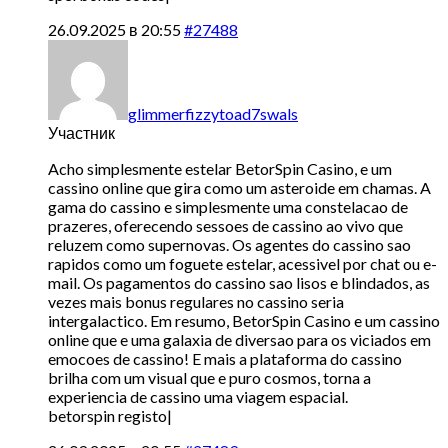
26.09.2025 в 20:55
#27488
glimmerfizzytoad7swals
Участник
Acho simplesmente estelar BetorSpin Casino, e um
cassino online que gira como um asteroide em chamas. A
gama do cassino e simplesmente uma constelacao de
prazeres, oferecendo sessoes de cassino ao vivo que
reluzem como supernovas. Os agentes do cassino sao
rapidos como um foguete estelar, acessivel por chat ou e-
mail. Os pagamentos do cassino sao lisos e blindados, as
vezes mais bonus regulares no cassino seria
intergalactico. Em resumo, BetorSpin Casino e um cassino
online que e uma galaxia de diversao para os viciados em
emocoes de cassino! E mais a plataforma do cassino
brilha com um visual que e puro cosmos, torna a
experiencia de cassino uma viagem espacial.
betorspin registo|