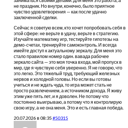
заниматься своими делами. Для меня это работа, а
не праздник. Но внутри, конечно, было приятное
чувство удовлетворения — как после удачно
заключенной сделки.
Сейчас я советую всем, кто хочет попробовать себя в
этой сфере: не верьте в удачу, верьте в стратегию.
Изучайте математику игр, тестируйте гипотезы на
демо-счетах, тренируйте самоконтроль. И всегда
имейте доступ к актуальному зеркалу. Для меня это
стало правилом номер один. вавада рабочее
зеркало сайта — это моя точка входа, мой пропуск в
мир, где я чувствую себя уверенно. Я не говорю, что
это легко. Это тяжелый труд, требующий железных
нервов и холодной головы. Но если вы готовы
учиться и не ждать чуда, то игра может стать не
просто развлечением, а источником дохода. Я живу
этим уже пять лет, и я доволен. Не потому что
постоянно выигрываю, а потому что я контролирую
свою игру, а не она меня. Это и есть главная победа.
20.07.2026 в 08:35
#50315