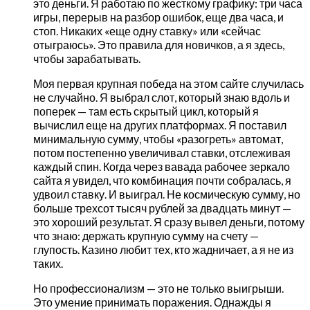
это деньги. Я работаю по жесткому графику: три часа
игры, перерыв на разбор ошибок, еще два часа, и
стоп. Никаких «еще одну ставку» или «сейчас
отыграюсь». Это правила для новичков, а я здесь,
чтобы зарабатывать.
Моя первая крупная победа на этом сайте случилась
не случайно. Я выбрал слот, который знаю вдоль и
поперек — там есть скрытый цикл, который я
вычислил еще на других платформах. Я поставил
минимальную сумму, чтобы «разогреть» автомат,
потом постепенно увеличивал ставки, отслеживая
каждый спин. Когда через вавада рабочее зеркало
сайта я увидел, что комбинация почти собралась, я
удвоил ставку. И выиграл. Не космическую сумму, но
больше трехсот тысяч рублей за двадцать минут —
это хороший результат. Я сразу вывел деньги, потому
что знаю: держать крупную сумму на счету —
глупость. Казино любит тех, кто жадничает, а я не из
таких.
Но профессионализм — это не только выигрыши.
Это умение принимать поражения. Однажды я