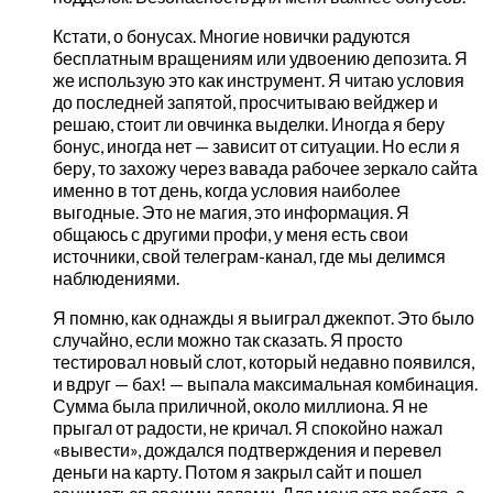
Кстати, о бонусах. Многие новички радуются
бесплатным вращениям или удвоению депозита. Я
же использую это как инструмент. Я читаю условия
до последней запятой, просчитываю вейджер и
решаю, стоит ли овчинка выделки. Иногда я беру
бонус, иногда нет — зависит от ситуации. Но если я
беру, то захожу через вавада рабочее зеркало сайта
именно в тот день, когда условия наиболее
выгодные. Это не магия, это информация. Я
общаюсь с другими профи, у меня есть свои
источники, свой телеграм-канал, где мы делимся
наблюдениями.
Я помню, как однажды я выиграл джекпот. Это было
случайно, если можно так сказать. Я просто
тестировал новый слот, который недавно появился,
и вдруг — бах! — выпала максимальная комбинация.
Сумма была приличной, около миллиона. Я не
прыгал от радости, не кричал. Я спокойно нажал
«вывести», дождался подтверждения и перевел
деньги на карту. Потом я закрыл сайт и пошел