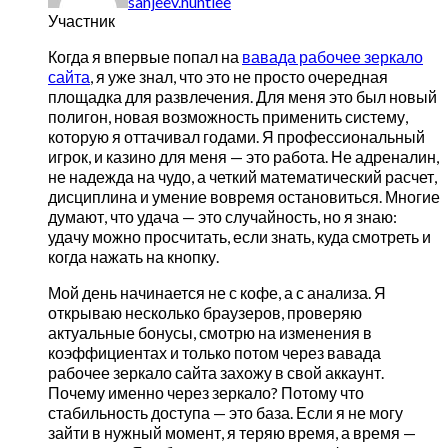
sanjeev.huntlee
Участник
Когда я впервые попал на
вавада рабочее зеркало
сайта
, я уже знал, что это не просто очередная
площадка для развлечения. Для меня это был новый
полигон, новая возможность применить систему,
которую я оттачивал годами. Я профессиональный
игрок, и казино для меня — это работа. Не адреналин,
не надежда на чудо, а четкий математический расчет,
дисциплина и умение вовремя остановиться. Многие
думают, что удача — это случайность, но я знаю:
удачу можно просчитать, если знать, куда смотреть и
когда нажать на кнопку.
Мой день начинается не с кофе, а с анализа. Я
открываю несколько браузеров, проверяю
актуальные бонусы, смотрю на изменения в
коэффициентах и только потом через вавада
рабочее зеркало сайта захожу в свой аккаунт.
Почему именно через зеркало? Потому что
стабильность доступа — это база. Если я не могу
зайти в нужный момент, я теряю время, а время —