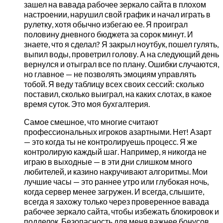
зашел на вавада рабочее зеркало сайта в плохом
настроении, нарушил свой график и начал играть в
рулетку, хотя обычно избегаю ее. Я проиграл
половину дневного бюджета за сорок минут. И
знаете, что я сделал? Я закрыл ноутбук, пошел гулять,
выпил воды, проветрил голову. А на следующий день
вернулся и отыграл все по плану. Ошибки случаются,
но главное — не позволять эмоциям управлять
тобой. Я веду таблицу всех своих сессий: сколько
поставил, сколько выиграл, на каких слотах, в какое
время суток. Это моя бухгалтерия.
Самое смешное, что многие считают
профессиональных игроков азартными. Нет! Азарт
— это когда ты не контролируешь процесс. Я же
контролирую каждый шаг. Например, я никогда не
играю в выходные — в эти дни слишком много
любителей, и казино накручивают алгоритмы. Мои
лучшие часы — это раннее утро или глубокая ночь,
когда сервер менее загружен. И всегда, слышите,
всегда я захожу только через проверенное вавада
рабочее зеркало сайта, чтобы избежать блокировок и
подделок. Безопасность для меня важнее бонусов.