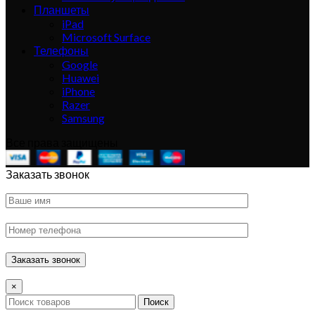
Планшеты
iPad
Microsoft Surface
Телефоны
Google
Huawei
iPhone
Razer
Samsung
Все права защищены
Заказать звонок
×
Поиск