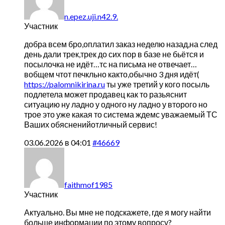
n.epez.uji.n42.9.
Участник
добра всем бро,оплатил заказ неделю назад,на след
день дали трек,трек до сих пор в базе не бьётся и
посылочка не идёт…тс на письма не отвечает…
вобщем чтот печкльно както,обычно 3 дня идёт(
https://palomnikirina.ru
ты уже третий у кого посыль
подлетела может продавец как то разьяснит
ситуацию ну ладно у одного ну ладно у второго но
трое это уже какая то система ждемс уважаемый ТС
Ваших обясненийотличный сервис!
03.06.2026 в 04:01
#46669
faithmof1985
Участник
Актуально. Вы мне не подскажете, где я могу найти
больше информации по этому вопросу?