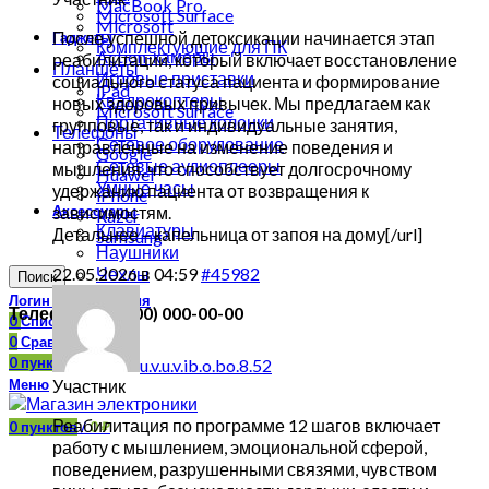
MacBook Pro
Microsoft Surface
Microsoft
После успешной детоксикации начинается этап
Гаджеты
Комплектующие для ПК
Action-камеры
реабилитации, который включает восстановление
Планшеты
Игровые приставки
социального статуса пациента и формирование
iPad
Квадрокоптеры
новых здоровых привычек. Мы предлагаем как
Microsoft Surface
Портативные колонки
групповые, так и индивидуальные занятия,
Телефоны
Сетевое оборудование
направленные на изменение поведения и
Google
Сетевые аудиоплееры
мышления, что способствует долгосрочному
Huawei
Умные часы
удержанию пациента от возвращения к
iPhone
Аксессуары
зависимостям.
Razer
Клавиатуры
Детальнее –
капельница от запоя на дому[/url]
Samsung
Наушники
22.05.2026 в 04:59
Чехлы
#45982
Поиск
Логин / Регистрация
Телефон: +7 (000) 000-00-00
0
Список желаний
0
Сравнить
0
пунктов
/
0
₽
u.v.u.v.ib.o.bo.8.52
Меню
Участник
Реабилитация по программе 12 шагов включает
0
пунктов
/
0
₽
работу с мышлением, эмоциональной сферой,
поведением, разрушенными связями, чувством