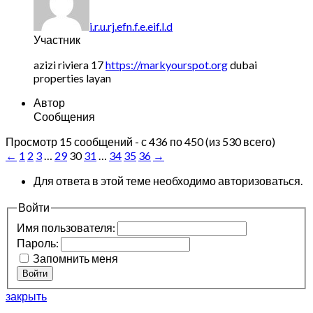
i.r.u.rj.efn.f.e.eif.l.d
Участник
azizi riviera 17
https://markyourspot.org
dubai
properties layan
Автор
Сообщения
Просмотр 15 сообщений - с 436 по 450 (из 530 всего)
←
1
2
3
…
29
30
31
…
34
35
36
→
Для ответа в этой теме необходимо авторизоваться.
Войти
Имя пользователя:
Пароль:
Запомнить меня
Войти
закрыть