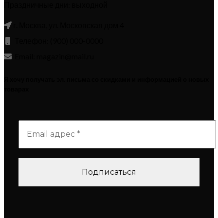
Праздничные дни: выходной
г. Москва, ул. Московская дом 4
Телефон: (900) 000-0000
Email: magazin@mail.ru
Я хочу получать эл. письма со скидками и информацией о новых
товарах