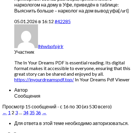
наркологом на дому в Уфе, приведён в таблице:
Выяснить больше –
нарколог на дом вывод уфа[/url]
05.01.2026 в 16:12
#42285
lhhwbpfpjrlr
Участник
The In Your Dreams PDF is essential reading. Its digital
format makes it accessible to everyone, ensuring that this
great story can be shared and enjoyed by all.
https://inyourdreamspdf.top/
In Your Dreams Pdf Viewer
Автор
Сообщения
Просмотр 15 сообщений - с 16 по 30 (из 530 всего)
←
1
2
3
…
34
35
36
→
Для ответа в этой теме необходимо авторизоваться.