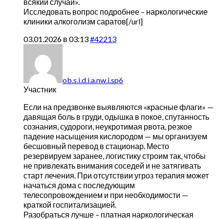
всякий случай».
Исследовать вопрос подробнее –
наркологические
клиники алкоголизм саратов[/url]
03.01.2026 в 03:13
#42213
ob.s.i.d.i.a.nw.i.sp6
Участник
Если на предзвонке выявляются «красные флаги» —
давящая боль в груди, одышка в покое, спутанность
сознания, судороги, неукротимая рвота, резкое
падение насыщения кислородом — мы организуем
бесшовный перевод в стационар. Место
резервируем заранее, логистику строим так, чтобы
не привлекать внимания соседей и не затягивать
старт лечения. При отсутствии угроз терапия может
начаться дома с последующим
телесопровождением и при необходимости —
краткой госпитализацией.
Разобраться лучше –
платная наркологическая