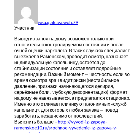
iw.u.g.ak.iva.woh.79
Участник
Вывод из запоя на дому возможен только при
относительно контролируемом состоянии и после
очной оценки нарколога. В таких случаях специалист
выезжает в Раменском, проводит осмотр, назначает
индивидуальную капельницу, остаётся до
стабилизации состояния и оставляет подробные
рекомендации. Важный момент — честность: если во
время осмотра врач видит риски (нестабильное
давление, признаки начинающегося делирия,
серьёзные боли, глубокую дезориентацию), формат
на дому не навязывается, а предлагается стационар.
Именно это отличает клинику от анонимных «служб
капельниц», для которых любая заявка — повод
заработать, независимо от последствий.
Выяснить больше –
http://vyvod-iz-zapoya-
ramenskoe10.ru/srochnoe-vyvedenie-iz-zapoya-v-