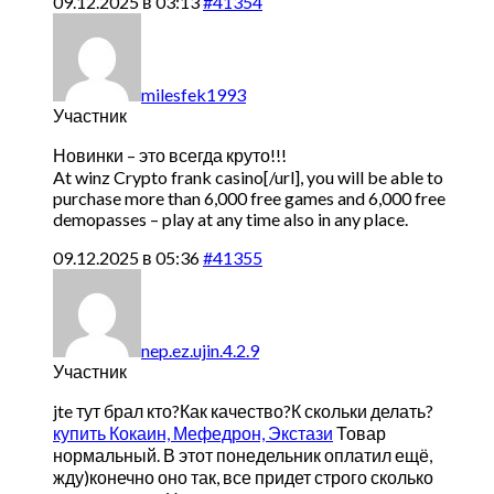
09.12.2025 в 03:13
#41354
milesfek1993
Участник
Новинки – это всегда круто!!!
At winz Crypto
frank casino[/url], you will be able to
purchase more than 6,000 free games and 6,000 free
demopasses – play at any time also in any place.
09.12.2025 в 05:36
#41355
nep.ez.ujin.4.2.9
Участник
jte тут брал кто?Как качество?К скольки делать?
купить Кокаин, Мефедрон, Экстази
Товар
нормальный. В этот понедельник оплатил ещё,
жду)конечно оно так, все придет строго сколько