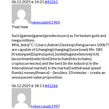
06.12.2025 в 14:21
#41261
vanessadob1960
Участник
Such {games|games|predecessors} as Fortunium gold and
mega millions
#file_links[“C:\Users\Admin\Desktop\file\gsa+en+100
are capable of {changing|changing} {your|own} life. 180
{free|unpaid} {spins|spins}, {wide|huge|extensive|rich}
{assortment|selection} {blockchain|blockchains|
cryptocurrencies} and the best {in the industry| in the
international market| in the market} withdrawal speed
{funds| money|finance} – {less|less 10 minutes – create an
unsurpassed value proposition.
06.12.2025 в 18:13
#41266
rebeccanab1997