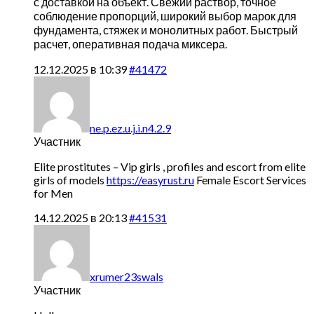
с доставкой на объект. Свежий раствор, точное
соблюдение пропорций, широкий выбор марок для
фундамента, стяжек и монолитных работ. Быстрый
расчет, оперативная подача миксера.
12.12.2025 в 10:39
#41472
ne.p.ez.u.j.i.n4.2.9
Участник
Elite prostitutes – Vip girls , profiles and escort from elite
girls of models
https://easyrust.ru
Female Escort Services
for Men
14.12.2025 в 20:13
#41531
xrumer23swals
Участник