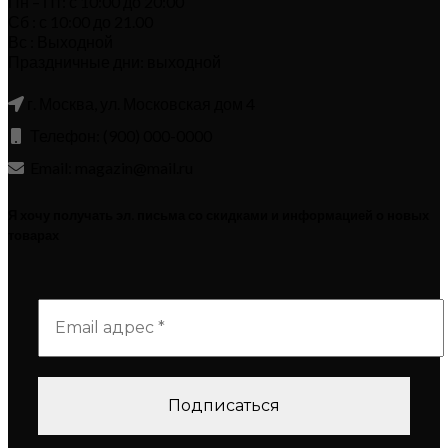
Пн – Пт: с 10:00 до 20:00
Сб : с 10:00 до 21.00
Вс : Выходной
Праздничные дни: выходной
г. Москва, ул. Московская дом 4
Телефон: (900) 000-0000
Email: magazin@mail.ru
Я хочу получать эл. письма со скидками и информацией о новых
товарах