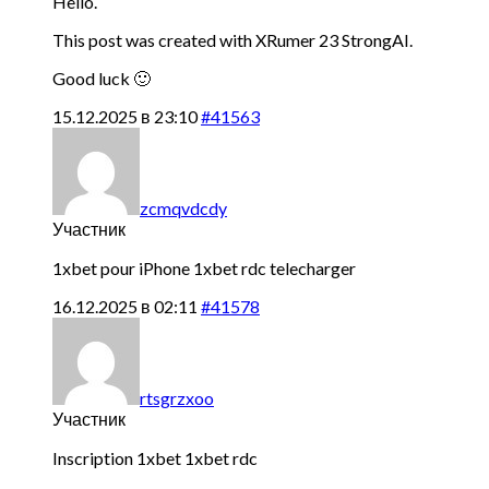
Hello.
This post was created with XRumer 23 StrongAI.
Good luck 🙂
15.12.2025 в 23:10
#41563
zcmqvdcdy
Участник
1xbet pour iPhone
1xbet rdc telecharger
16.12.2025 в 02:11
#41578
rtsgrzxoo
Участник
Inscription 1xbet
1xbet rdc