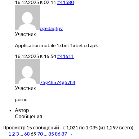
16.12.2025 в 02:11
#41580
cgedaqfpv
Участник
Application mobile 1xbet
1xbet cd apk
16.12.2025 в 16:54
#41611
75g4h574g57h4
Участник
porno
Автор
Сообщения
Просмотр 15 сообщений - с 1,021 по 1,035 (из 1,297 всего)
←
1
2
3
…
68
69
70
…
85
86
87
→