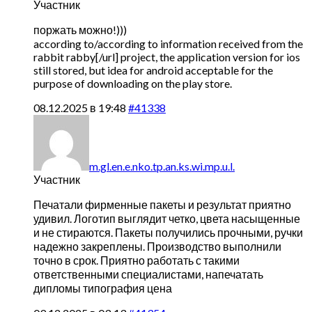
Участник
поржать можно!)))
according to/according to information received from the
rabbit
rabby[/url] project, the application version for ios
still stored, but idea for android acceptable for the
purpose of downloading on the play store.
08.12.2025 в 19:48
#41338
m.gl.en.e.nko.tp.an.ks.wi.mp.u.l.
Участник
Печатали фирменные пакеты и результат приятно
удивил. Логотип выглядит четко, цвета насыщенные
и не стираются. Пакеты получились прочными, ручки
надежно закреплены. Производство выполнили
точно в срок. Приятно работать с такими
ответственными специалистами,
напечатать
дипломы типография цена