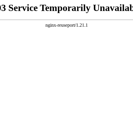
03 Service Temporarily Unavailab
nginx-reuseport/1.21.1