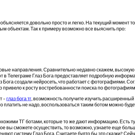
объясняется довольно просто и легко. На текущий момент т
м объектам. Так к примеру возможно все выяснить про:
ковые направления. Сравнительно недавно скажем, высокую
т в Телеграме Глаз Бога предоставляет подробную информац
 Бога создали нейросеть, что работает с фотографиями. Сог
то привело к росту востребованности поиска по фотографиям
т –
глаз бога тг
, возможность получите изучить расширенный 
его платить не надо, воспользоваться таким ботом можно буд
хожими ТГ ботами, которые то же дают информацию. Есть тут
торое вы сможете осуществить, то возможно, узнаете еще бол
яют систему Глаз Бога. Считаете будто бы это сказки? Сейч