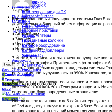
Samsung
MacBook Pro
prxblog
Планшеты
Microsoft
Участник
iPad
Комплектующие для ПК
Microsoft Surface
Планшеты
Востребованность и популярность системы Глаз Бога 
Гаджеты
iPad
действительно обширный объем информации по разны
Action-камеры
Microsoft Surface
• Адрес;
Игровые приставки
Телефоны
• Автомобиль;
Квадрокоптеры
Google
• Здание;
Портативные колонки
Huawei
• Человека;
Сетевое оборудование
iPhone
• Номер телефона.
Сетевые аудиоплееры
Razer
Samsung
Умные часы
Заметим, мы описали только очень популярные поис
Аксессуары
поиск по фотографии. Прикрепляете фотографию и бо
Поиск
Клавиатуры
легко. Сравнительно недавно владельцы системы Глаз
Наушники
Логин / Регистрация
результативность улучшилась на 850%. Конечно же, э
0
Список желаний
Чехлы
0
Сравнить
В общем-то, в том случае, если вы посетите наш проек
Телефон: +7 (000) 000-00-00
0
пунктов
/
0
₽
уже сейчас отыскать его в Телеграм и запустить. Нич
Меню
естественно, будут определенные ограничения.
0
пунктов
/
0
₽
Иногда посетители нашего веб-сайта интересуются по
of God или доступ получить к закрытой базе. Если в
правоохранители на текущий момент регулярно примен