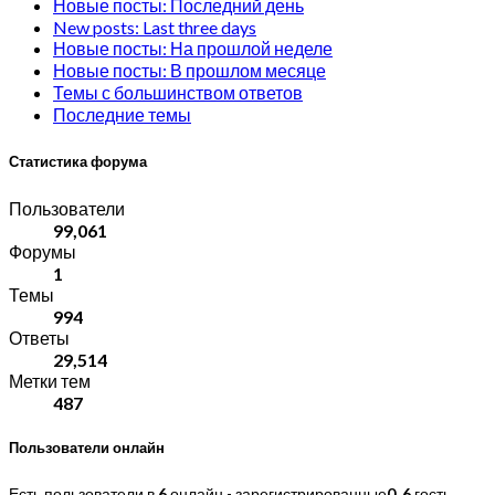
Новые посты: Последний день
New posts: Last three days
Новые посты: На прошлой неделе
Новые посты: В прошлом месяце
Темы с большинством ответов
Последние темы
Статистика форума
Пользователи
99,061
Форумы
1
Темы
994
Ответы
29,514
Метки тем
487
Пользователи онлайн
Есть пользователи в
6
онлайн - зарегистрированные
0
,
6
гость.