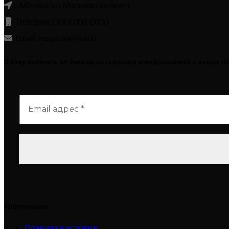
г. Москва, ул. Московская дом 4
Телефон: (900) 000-0000
Email: magazin@mail.ru
Я хочу получать эл. письма со скидками и информацией о новых т
Информация
Правила и условия