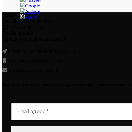
Время работы:
Пн – Пт: с 10:00 до 20:00
Сб : с 10:00 до 21.00
Вс : Выходной
Праздничные дни: выходной
г. Москва, ул. Московская дом 4
Телефон: (900) 000-0000
Email: magazin@mail.ru
Я хочу получать эл. письма со скидками и информацией о новых т